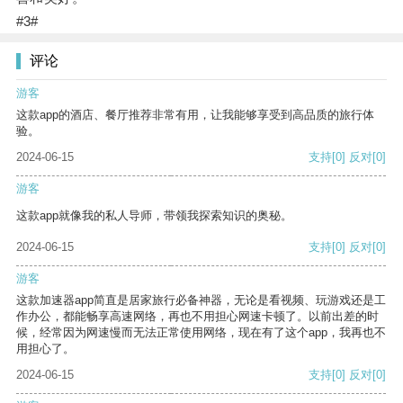
#3#
评论
游客
这款app的酒店、餐厅推荐非常有用，让我能够享受到高品质的旅行体
验。
2024-06-15
支持
[0]
反对
[0]
游客
这款app就像我的私人导师，带领我探索知识的奥秘。
2024-06-15
支持
[0]
反对
[0]
游客
这款加速器app简直是居家旅行必备神器，无论是看视频、玩游戏还是工
作办公，都能畅享高速网络，再也不用担心网速卡顿了。以前出差的时
候，经常因为网速慢而无法正常使用网络，现在有了这个app，我再也不
用担心了。
2024-06-15
支持
[0]
反对
[0]