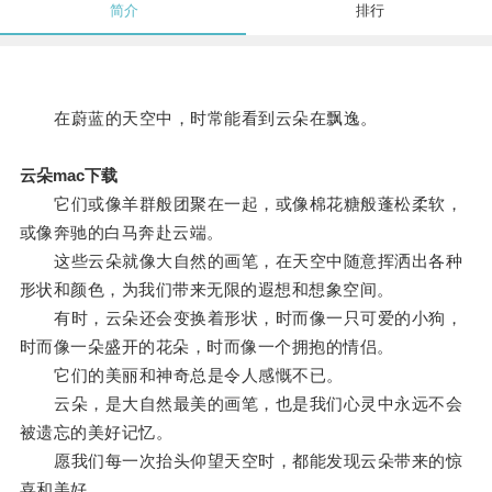
简介
排行
在蔚蓝的天空中，时常能看到云朵在飘逸。
云朵mac下载
它们或像羊群般团聚在一起，或像棉花糖般蓬松柔软，
或像奔驰的白马奔赴云端。
这些云朵就像大自然的画笔，在天空中随意挥洒出各种
形状和颜色，为我们带来无限的遐想和想象空间。
有时，云朵还会变换着形状，时而像一只可爱的小狗，
时而像一朵盛开的花朵，时而像一个拥抱的情侣。
它们的美丽和神奇总是令人感慨不已。
云朵，是大自然最美的画笔，也是我们心灵中永远不会
被遗忘的美好记忆。
愿我们每一次抬头仰望天空时，都能发现云朵带来的惊
喜和美好。