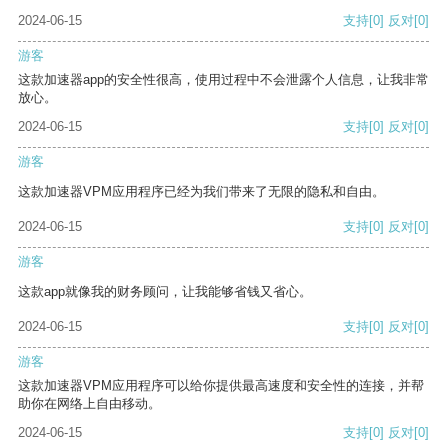
2024-06-15
支持
[0]
反对
[0]
游客
这款加速器app的安全性很高，使用过程中不会泄露个人信息，让我非常
放心。
2024-06-15
支持
[0]
反对
[0]
游客
这款加速器VPM应用程序已经为我们带来了无限的隐私和自由。
2024-06-15
支持
[0]
反对
[0]
游客
这款app就像我的财务顾问，让我能够省钱又省心。
2024-06-15
支持
[0]
反对
[0]
游客
这款加速器VPM应用程序可以给你提供最高速度和安全性的连接，并帮
助你在网络上自由移动。
2024-06-15
支持
[0]
反对
[0]