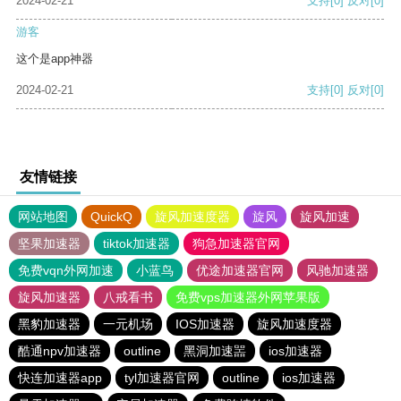
2024-02-21
支持
[0]
反对
[0]
游客
这个是app神器
2024-02-21
支持
[0]
反对
[0]
友情链接
网站地图
QuickQ
旋风加速度器
旋风
旋风加速
坚果加速器
tiktok加速器
狗急加速器官网
免费vqn外网加速
小蓝鸟
优途加速器官网
风驰加速器
旋风加速器
八戒看书
免费vps加速器外网苹果版
黑豹加速器
一元机场
IOS加速器
旋风加速度器
酷通npv加速器
outline
黑洞加速噐
ios加速器
快连加速器app
tyl加速器官网
outline
ios加速器