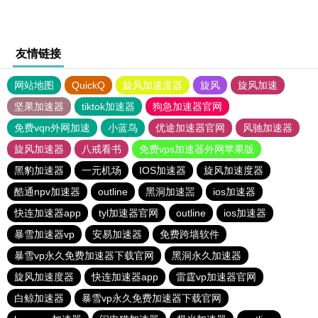
友情链接
网站地图
QuickQ
旋风加速度器
旋风
旋风加速
坚果加速器
tiktok加速器
狗急加速器官网
免费vqn外网加速
小蓝鸟
优途加速器官网
风驰加速器
旋风加速器
八戒看书
免费vps加速器外网苹果版
黑豹加速器
一元机场
IOS加速器
旋风加速度器
酷通npv加速器
outline
黑洞加速噐
ios加速器
快连加速器app
tyl加速器官网
outline
ios加速器
暴雪加速器vp
安易加速器
免费跨墙软件
暴雪vp永久免费加速器下载官网
黑洞永久加速器
旋风加速度器
快连加速器app
雷霆vp加速器官网
白鲸加速器
暴雪vp永久免费加速器下载官网