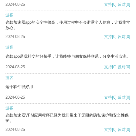
2024-08-25
支持
[0]
反对
[0]
游客
这款加速器app的安全性很高，使用过程中不会泄露个人信息，让我非常
放心。
2024-08-25
支持
[0]
反对
[0]
游客
这款app是我社交的好帮手，让我能够与朋友保持联系，分享生活点滴。
2024-08-25
支持
[0]
反对
[0]
游客
这个软件很好用
2024-08-25
支持
[0]
反对
[0]
游客
这款加速器VPM应用程序已经为我们带来了无限的隐私保护和安全性保
护。
2024-08-25
支持
[0]
反对
[0]