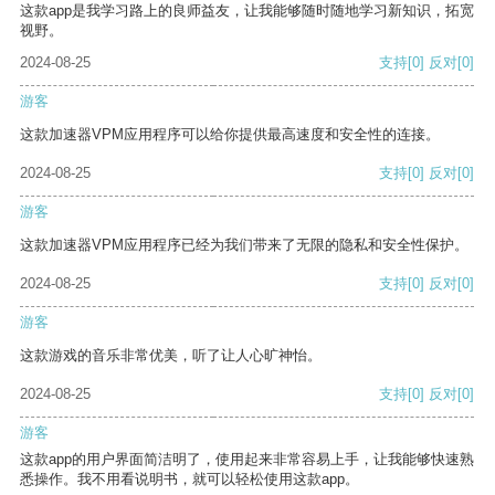
这款app是我学习路上的良师益友，让我能够随时随地学习新知识，拓宽
视野。
2024-08-25
支持
[0]
反对
[0]
游客
这款加速器VPM应用程序可以给你提供最高速度和安全性的连接。
2024-08-25
支持
[0]
反对
[0]
游客
这款加速器VPM应用程序已经为我们带来了无限的隐私和安全性保护。
2024-08-25
支持
[0]
反对
[0]
游客
这款游戏的音乐非常优美，听了让人心旷神怡。
2024-08-25
支持
[0]
反对
[0]
游客
这款app的用户界面简洁明了，使用起来非常容易上手，让我能够快速熟
悉操作。我不用看说明书，就可以轻松使用这款app。