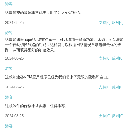
游客
这款游戏的音乐非常优美，听了让人心旷神怡。
2024-08-25
支持
[0]
反对
[0]
游客
这款加速器app的功能有点单一，可以增加一些新功能。比如，可以增加
一个自动切换线路的功能，这样就可以根据网络情况自动选择最优的线
路，从而获得更好的加速效果。
2024-08-25
支持
[0]
反对
[0]
游客
这款加速器VPM应用程序已经为我们带来了无限的隐私和自由。
2024-08-25
支持
[0]
反对
[0]
游客
这款软件的价格非常实惠，值得推荐。
2024-08-25
支持
[0]
反对
[0]
游客