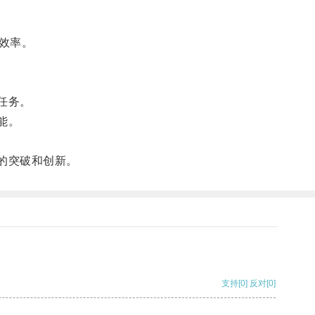
效率。
任务。
能。
大的突破和创新。
支持
[0]
反对
[0]