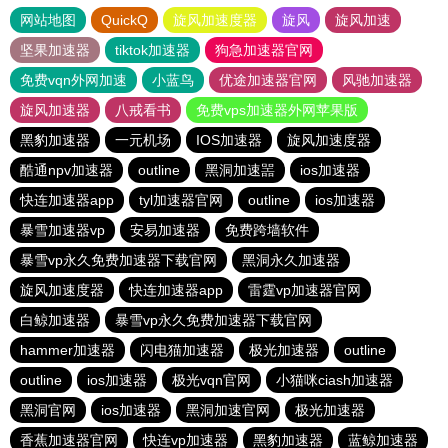
网站地图
QuickQ
旋风加速度器
旋风
旋风加速
坚果加速器
tiktok加速器
狗急加速器官网
免费vqn外网加速
小蓝鸟
优途加速器官网
风驰加速器
旋风加速器
八戒看书
免费vps加速器外网苹果版
黑豹加速器
一元机场
IOS加速器
旋风加速度器
酷通npv加速器
outline
黑洞加速噐
ios加速器
快连加速器app
tyl加速器官网
outline
ios加速器
暴雪加速器vp
安易加速器
免费跨墙软件
暴雪vp永久免费加速器下载官网
黑洞永久加速器
旋风加速度器
快连加速器app
雷霆vp加速器官网
白鲸加速器
暴雪vp永久免费加速器下载官网
hammer加速器
闪电猫加速器
极光加速器
outline
outline
ios加速器
极光vqn官网
小猫咪ciash加速器
黑洞官网
ios加速器
黑洞加速官网
极光加速器
香蕉加速器官网
快连vp加速器
黑豹加速器
蓝鲸加速器